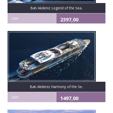
Batı Akdeniz Legend of the Sea..
2026
2397,00
Euro'dan
başlayan
fiyatlarla
Batı Akdeniz Harmony of the Se..
2026
1497,00
Euro'dan