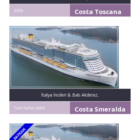
2026
Costa Toscana
İtalya İncileri & Batı Akdeniz..
Tüm Turlar dahil
Costa Smeralda