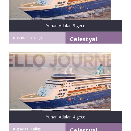
Yunan Adaları 3 gece
Kuşadası kalkışlı
Celestyal
Discovery
Yunan Adaları 4 gece
Kuşadası Kalkışlı
Celestyal